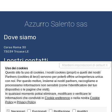
Azzurro Salento sas
Dove siamo
Corso Roma 30
73039 Tricase LE
I nostri contatti
Mantieni impostazioni di default X
Uso dei cookies
Tel. 0833 546195
Questo sito fa uso di cookies. I nostri cookies (propri) e quelli dei nostri
info@azzurrosalento.it
Partners (cookies di terzi) servono per poterti offrire un'esperienza unica
azzurrosalentosas@pec.it
con noi. Per questo motivo, insieme ai nostri partners, raccogliamo e
www.azzurrosalento.it
processiamo informazioni non sensibili (come l'identificatore del tuo
dispositivo o le pagine che visiti).
Social Networks
In qualsiasi momento potrai eliminare, modificare o verificare le
informazioni che condividi in
Cookie preference
o nella nostra
Cookie
Policy
e
Privacy Policy
.
Necessari
Funzionali
Profilazione
Analitici