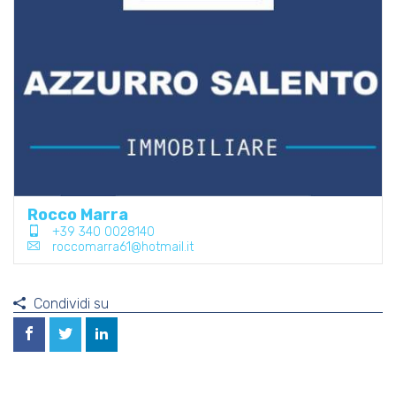
Rocco Marra
+39 340 0028140
roccomarra61@hotmail.it
Condividi su