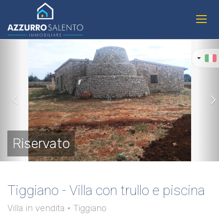
Toggl
navig
Previous
Ne
Riservato
Tiggiano - Villa con trullo e piscina
Villa in vendita • Tiggiano