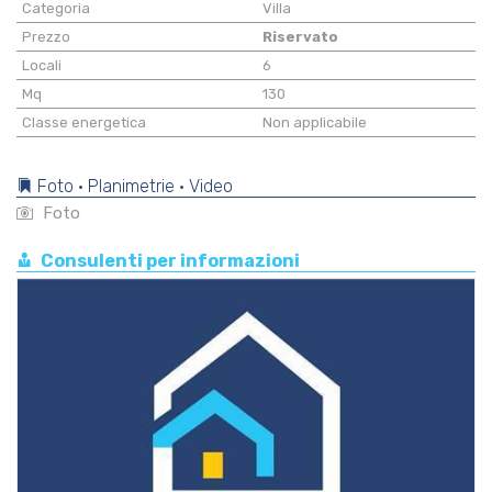
Categoria
Villa
Prezzo
Riservato
Locali
6
Mq
130
Classe energetica
Non applicabile
Foto • Planimetrie • Video
Foto
Consulenti per informazioni