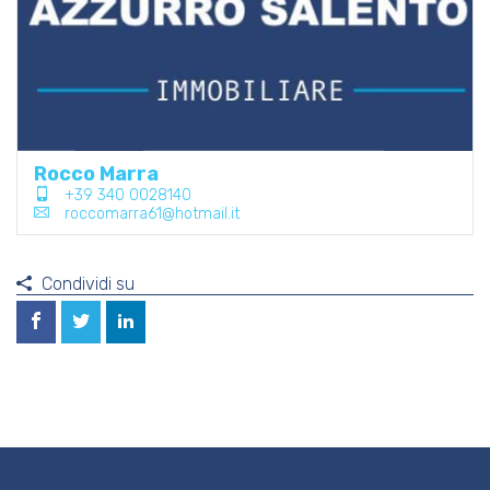
Rocco Marra
+39 340 0028140
roccomarra61@hotmail.it
Condividi su