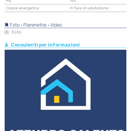
Mq
150
Classe energetica
In fase di valutazione
Foto • Planimetrie • Video
Foto
Consulenti per informazioni